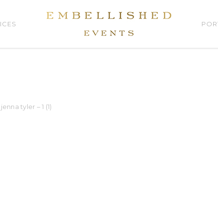
ICES
POR
jenna tyler – 1 (1)